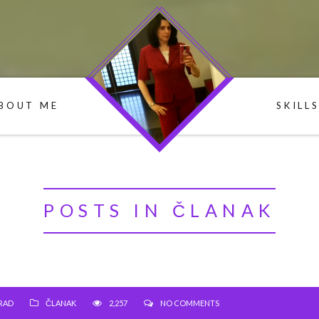
NR
BOUT ME
SKILL
POSTS IN ČLANAK
RAD
ČLANAK
2,257
NO COMMENTS