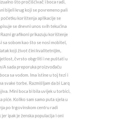
zualno što pročišćivač i boca radi,
sni bijeli krug koji se povremeno pali
 početku korištenja aplikacije se
apisuje se dnevni unos svih tekućina
 Razni grafikoni prikazuju korištenje
si sa sobom kao što se nosi mobitel,
ak koji život čini kvalitetnijim,
etlost, čvrsto obgrliti i ne puštati u
om/A sada preporuka proizvođaču
oca sa vodom. Ima istine u toj tezi i
a svake torbe. Razmišljam da bi Larq
a. Mini boca bi bila uvijek u torbici,
 za piće. Koliko sam samo puta sjela u
anja po trgovinskom centru radi
 jer ipak je ženska populacija i oni