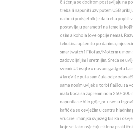
čišćenja se dodirom postavljaju na po
treba li napuniti uzv putem USB priklju
na boci podsjetnik je da treba popiti 
postavljaju parametri na temelju koji
osim alkohola (ove opcije nema). Razvi
tekućina općenito po danima, mjesecima
smartwatch i Filofax/Moterm u mom sve
zadovoljnijim i sretnijim. Sreća se uvi
svemir.Uživajte u novom gadgetu Lar
#larqViše puta sam čula od prodavačica
sama nosim uvijek u torbi flašicu sa
mala boca sa zapremninom 250-300 ml vo
napunila se bilo gdje, pr. u wc-u trgov
kafić da se osvježim u centru hladnim
vrućine i manjka svježeg kisika i osvje
koje se tako osjećaju sklona praktični