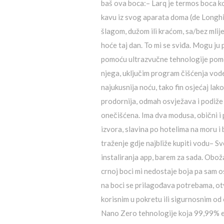
baš ova boca:– Larq je termos boca k
kavu iz svog aparata doma (de Longhi 
šlagom, dužom ili kraćom, sa/bez mlije
hoće taj dan. To mi se sviđa. Mogu ju 
pomoću ultrazvučne tehnologije pomoć
njega, uključim program čišćenja vode i
najukusnija noću, tako fin osjećaj lakoć
prodornija, odmah osvježava i podiže e
onečišćena. Ima dva modusa, obični i 
izvora, slavina po hotelima na moru i b
traženje gdje najbliže kupiti vodu– S
instaliranja app, barem za sada. Obož
crnoj boci mi nedostaje boja pa sam os
na boci se prilagođava potrebama, otva
korisnim u pokretu ili sigurnosnim o
Nano Zero tehnologije koja 99,99% elim