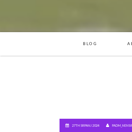
BLOG
A
27TH SRPANJ 2024
PADM_NENSI