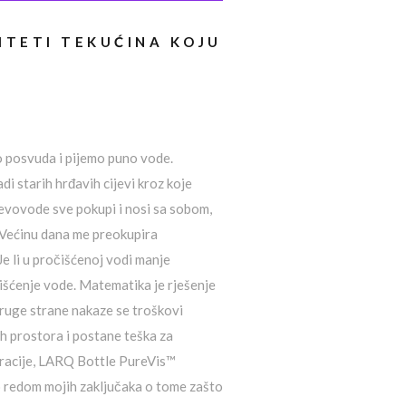
LITETI TEKUĆINA KOJU
mo posvuda i pijemo puno vode.
di starih hrđavih cijevi kroz koje
jevovode sve pokupi i nosi sa sobom,
e.Većinu dana me preokupira
e li u pročišćenoj vodi manje
čišćenje vode. Matematika je rješenje
 druge strane nakaze se troškovi
h prostora i postane teška za
neracije, LARQ Bottle PureVis™
o redom mojih zaključaka o tome zašto