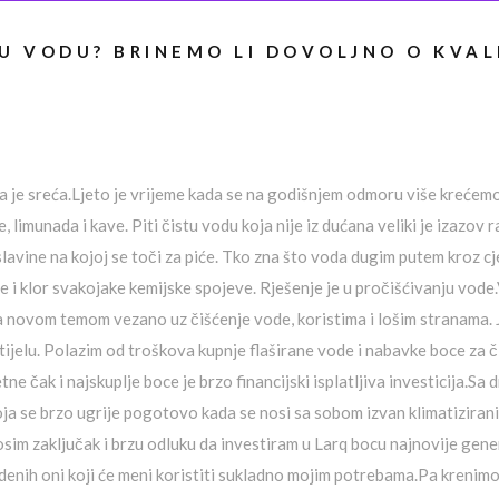
KU VODU? BRINEMO LI DOVOLJNO O KVA
nova je sreća.Ljeto je vrijeme kada se na godišnjem odmoru više kreće
imunada i kave. Piti čistu vodu koja nije iz dućana veliki je izazov ra
lavine na kojoj se toči za piće. Tko zna što voda dugim putem kroz c
e i klor svakojake kemijske spojeve. Rješenje je u pročišćivanju vod
a novom temom vezano uz čišćenje vode, koristima i lošim stranama. J
 tijelu. Polazim od troškova kupnje flaširane vode i nabavke boce za 
ne čak i najskuplje boce je brzo financijski isplatljiva investicija.Sa
ja se brzo ugrije pogotovo kada se nosi sa sobom izvan klimatizirani
osim zaključak i brzu odluku da investiram u Larq bocu najnovije ge
edenih oni koji će meni koristiti sukladno mojim potrebama.Pa krenim