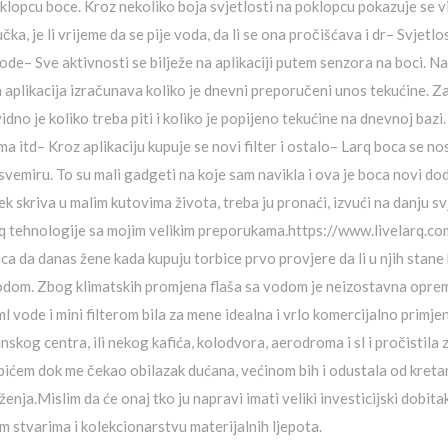
klopcu boce. Kroz nekoliko boja svjetlosti na poklopcu pokazuje se vi
čka, je li vrijeme da se pije voda, da li se ona pročišćava i dr– Svjetlo
vode– Sve aktivnosti se bilježe na aplikaciji putem senzora na boci. Na
h aplikacija izračunava koliko je dnevni preporučeni unos tekućine. Z
dno je koliko treba piti i koliko je popijeno tekućine na dnevnoj bazi.
 itd– Kroz aplikaciju kupuje se novi filter i ostalo– Larq boca se no
miru. To su mali gadgeti na koje sam navikla i ova je boca novi dodat
jek skriva u malim kutovima života, treba ju pronaći, izvući na danju svj
q tehnologije sa mojim velikim preporukama.https://www.livelarq.c
 da danas žene kada kupuju torbice prvo provjere da li u njih stane b
 vodom. Zbog klimatskih promjena flaša sa vodom je neizostavna oprem
de i mini filterom bila za mene idealna i vrlo komercijalno primjenjiv
inskog centra, ili nekog kafića, kolodvora, aerodroma i sl i pročistila
 pićem dok me čekao obilazak dućana, većinom bih i odustala od kret
ženja.Mislim da će onaj tko ju napravi imati veliki investicijski dobitak
m stvarima i kolekcionarstvu materijalnih ljepota.