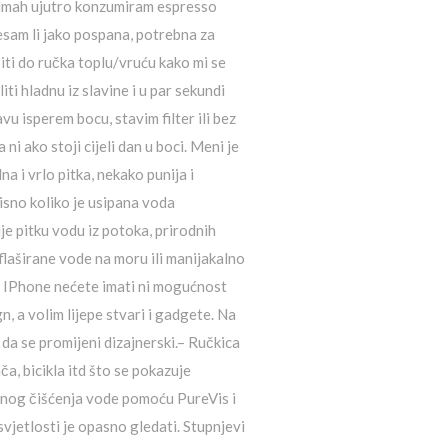
 odmah ujutro konzumiram espresso
esam li jako pospana, potrebna za
piti do ručka toplu/vruću kako mi se
ti hladnu iz slavine i u par sekundi
 isperem bocu, stavim filter ili bez
i ako stoji cijeli dan u boci. Meni je
na i vrlo pitka, nekako punija i
visno koliko je usipana voda
e pitku vodu iz potoka, prirodnih
a flaširane vode na moru ili manijakalno
te IPhone nećete imati ni mogućnost
, a volim lijepe stvari i gadgete. Na
a da se promijeni dizajnerski.– Ručkica
a, bicikla itd što se pokazuje
osnog čišćenja vode pomoću PureVis i
svjetlosti je opasno gledati. Stupnjevi