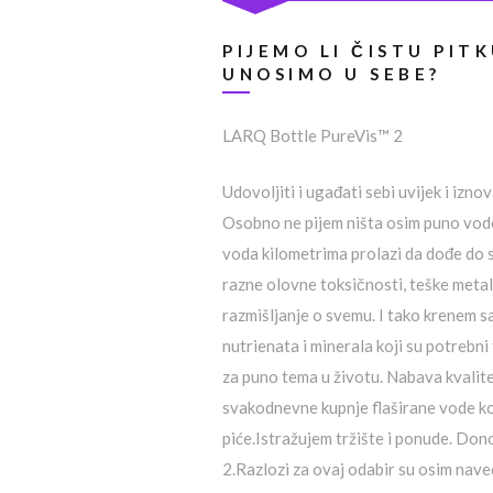
PIJEMO LI ČISTU PIT
UNOSIMO U SEBE?
LARQ Bottle PureVis™ 2
Udovoljiti i ugađati sebi uvijek i iz
Osobno ne pijem ništa osim puno vode, l
voda kilometrima prolazi da dođe do s
razne olovne toksičnosti, teške metal
razmišljanje o svemu. I tako krenem s
nutrienata i minerala koji su potrebni
za puno tema u životu. Nabava kvalitet
svakodnevne kupnje flaširane vode ko
piće.Istražujem tržište i ponude. Don
2.Razlozi za ovaj odabir su osim nav