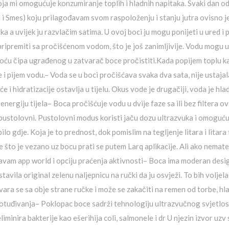
oja mi omogućuje konzumiranje toplih i hladnih napitaka. Svaki dan
i Smes) koju prilagođavam svom raspoloženju i stanju jutra ovisno j
ka a uvijek ju razvlačim satima. U ovoj boci ju mogu ponijeti u ured i 
pripremiti sa pročišćenom vodom, što je još zanimljivije. Vodu mogu uli
u čipa ugrađenog u zatvarač boce pročistiti.Kada popijem toplu kavu
 pijem vodu.– Voda se u boci pročišćava svaka dva sata, nije ustajala n
e i hidratizacije ostavlja u tijelu. Okus vode je drugačiji, voda je hlad
nergiju tijela– Boca pročišćuje vodu u dvije faze sa ili bez filtera o
pustolovni. Pustolovni modus koristi jaču dozu ultrazvuka i omogućuj
ilo gdje. Koja je to prednost, dok pomislim na tegljenje litara i litar
ve što je vezano uz bocu prati se putem Larq aplikacije. Ali ako nema
avam app world i opciju praćenja aktivnosti– Boca ima moderan design
tavila original zelenu naljepnicu na ručki da ju osvježi. To bih voljel
ra se sa obje strane ručke i može se zakačiti na remen od torbe, hlač
d otuđivanja– Poklopac boce sadrži tehnologiju ultrazvučnog svjetl
inira bakterije kao ešerihija coli, salmonele i dr U njezin izvor uzv 